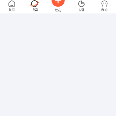
张女士
4000-5000元
08-06
不限区域
全职
大专
首页
搜索
入驻
我的
发布
财务/会计
卢女士
3000-4000元
08-06
不限区域
全职
大专
招聘信息
求职简历
其他职位
范先生
面议
08-06
不限区域
全职
研究生
其他职位
俞女士
面议
08-06
不限区域
全职
本科