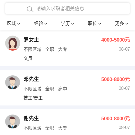
在校学生工作经验
本科
行政后勤
建筑装潢
确定
区域
经验
学历
职位
更多
三年以上工作经验
硕士
销售岗位
教师
罗女士
4000-5000元
四年以上工作经验
博士
文员
护士
08-07
不限区域
全职
大专
五年以上工作经验
财务会计
传单派发
文员
十年以上工作经验
超市零售
促销导购
邓先生
5000-8000元
网络IT
保健按摩
08-07
不限区域
全职
高中
技工/普工
快递员
前台接待
收银员
技术员/工程师
谢先生
5000-8000元
08-07
水电/机修
部门经理
不限区域
全职
大专